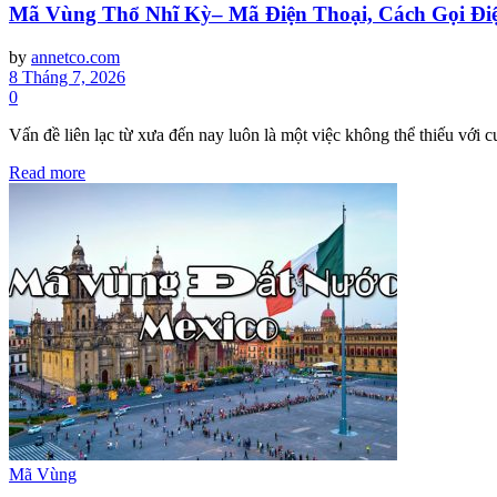
Mã Vùng Thổ Nhĩ Kỳ– Mã Điện Thoại, Cách Gọi Đi
by
annetco.com
8 Tháng 7, 2026
0
Vấn đề liên lạc từ xưa đến nay luôn là một việc không thể thiếu với c
Read more
Mã Vùng