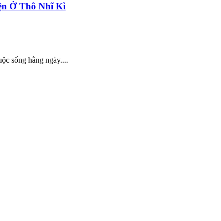
ện Ở Thô Nhĩ Kì
uộc sống hằng ngày....