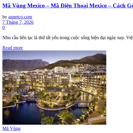
Mã Vùng Mexico – Mã Điện Thoại Mexico – Cách Gọ
by
annetco.com
7 Tháng 7, 2026
0
Nhu cầu liên lạc là thứ tất yếu trong cuộc sống hiện đại ngày nay. Việc
Read more
Mã Vùng