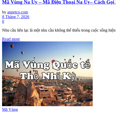
Mã Vùng Na Uy – Mã Điện Thoại Na Uy– Cách Gọi 
by
annetco.com
8 Tháng 7, 2026
0
Nhu cầu liên lạc là một nhu cầu không thể thiếu trong cuộc sống hiện
Read more
Mã Vùng