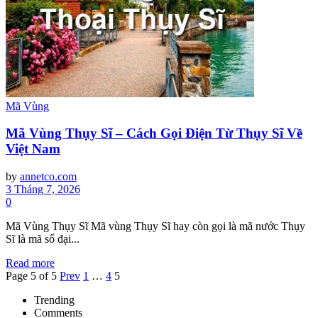
Mã Vùng
Mã Vùng Thụy Sĩ – Cách Gọi Điện Từ Thụy Sĩ Về
Việt Nam
by
annetco.com
3 Tháng 7, 2026
0
Mã Vùng Thụy Sĩ Mã vùng Thụy Sĩ hay còn gọi là mã nước Thụy
Sĩ là mã số đại...
Read more
Page 5 of 5
Prev
1
…
4
5
Trending
Comments