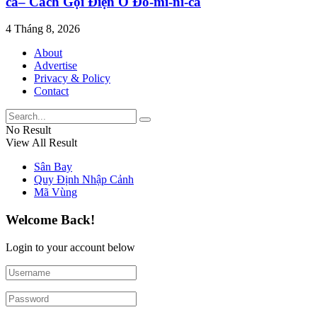
ca– Cách Gọi Điện Ở Đô-mi-ni-ca
4 Tháng 8, 2026
About
Advertise
Privacy & Policy
Contact
No Result
View All Result
Sân Bay
Quy Định Nhập Cảnh
Mã Vùng
Welcome Back!
Login to your account below