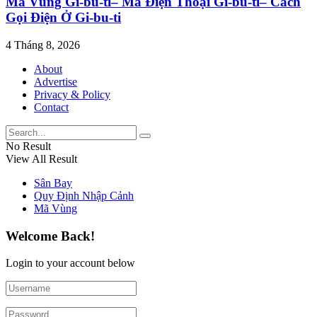
Mã Vùng Gi-bu-ti– Mã Điện Thoại Gi-bu-ti– Cách
Gọi Điện Ở Gi-bu-ti
4 Tháng 8, 2026
About
Advertise
Privacy & Policy
Contact
No Result
View All Result
Sân Bay
Quy Định Nhập Cảnh
Mã Vùng
Welcome Back!
Login to your account below