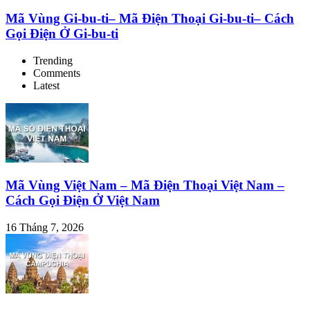
Mã Vùng Gi-bu-ti– Mã Điện Thoại Gi-bu-ti– Cách
Gọi Điện Ở Gi-bu-ti
Trending
Comments
Latest
Mã Vùng Việt Nam – Mã Điện Thoại Việt Nam –
Cách Gọi Điện Ở Việt Nam
16 Tháng 7, 2026