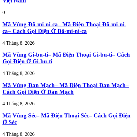
Việt Nam
0
Mã Vùng Đô-mi-ni-ca– Mã Điện Thoại Đô-mi-ni-
ca– Cách Gọi Điện Ở Đô-mi-ni-ca
4 Tháng 8, 2026
Mã Vùng Gi-bu-ti– Mã Điện Thoại Gi-bu-ti– Cách
Gọi Điện Ở Gi-bu-ti
4 Tháng 8, 2026
Mã Vùng Đan Mạch– Mã Điện Thoại Đan Mạch–
Cách Gọi Điện Ở Đan Mạch
4 Tháng 8, 2026
Mã Vùng Séc– Mã Điện Thoại Séc– Cách Gọi Điện
Ở Séc
4 Tháng 8, 2026