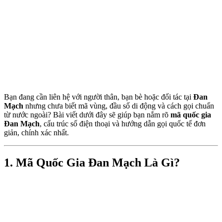
Bạn đang cần liên hệ với người thân, bạn bè hoặc đối tác tại
Đan
Mạch
nhưng chưa biết mã vùng, đầu số di động và cách gọi chuẩn
từ nước ngoài? Bài viết dưới đây sẽ giúp bạn nắm rõ
mã quốc gia
Đan Mạch
, cấu trúc số điện thoại và hướng dẫn gọi quốc tế đơn
giản, chính xác nhất.
1. Mã Quốc Gia Đan Mạch Là Gì?