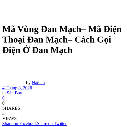
Mã Vùng Đan Mạch– Mã Điện
Thoại Đan Mạch– Cách Gọi
Điện Ở Đan Mạch
by
Nathan
4 Tháng 8, 2026
in
Sân Bay
0
0
SHARES
3
VIEWS
Share on Facebook
Share on Twitter