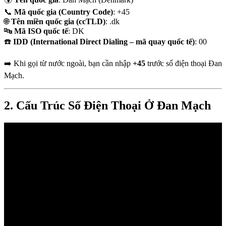
📞
Mã quốc gia (Country Code)
: +45
🌐
Tên miền quốc gia (ccTLD)
: .dk
🔤
Mã ISO quốc tế
: DK
☎️
IDD (International Direct Dialing – mã quay quốc tế)
: 00
➡️ Khi gọi từ nước ngoài, bạn cần nhập
+45
trước số điện thoại Đan
Mạch.
2. Cấu Trúc Số Điện Thoại Ở Đan Mạch