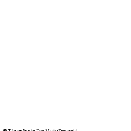
🌍
Tên quốc gia
: Đan Mạch (Denmark)