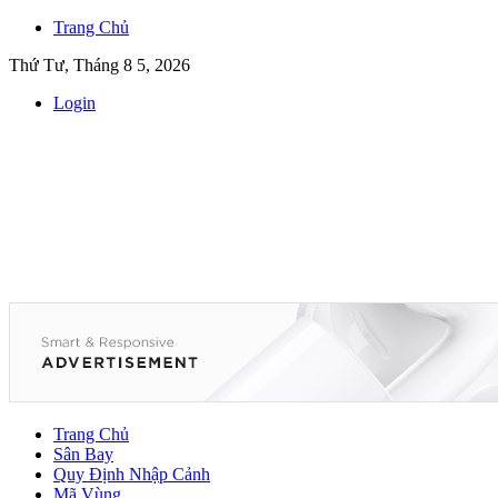
Trang Chủ
Thứ Tư, Tháng 8 5, 2026
Login
Trang Chủ
Sân Bay
Quy Định Nhập Cảnh
Mã Vùng