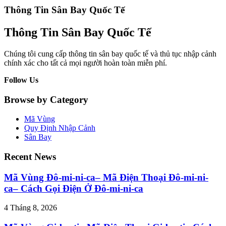
Thông Tin Sân Bay Quốc Tế
Thông Tin Sân Bay Quốc Tế
Chúng tôi cung cấp thông tin sân bay quốc tế và thủ tục nhập cảnh
chính xác cho tất cả mọi người hoàn toàn miễn phí.
Follow Us
Browse by Category
Mã Vùng
Quy Định Nhập Cảnh
Sân Bay
Recent News
Mã Vùng Đô-mi-ni-ca– Mã Điện Thoại Đô-mi-ni-
ca– Cách Gọi Điện Ở Đô-mi-ni-ca
4 Tháng 8, 2026