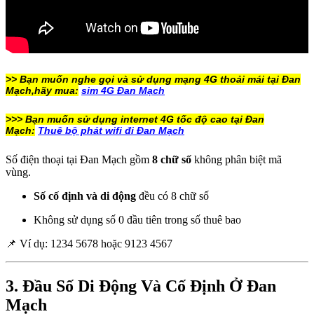
>> Bạn muốn nghe gọi và sử dụng mạng 4G thoải mái tại Đan
Mạch,hãy mua:
sim 4G Đan Mạch
>>> Bạn muốn sử dụng internet 4G tốc độ cao tại Đan
Mạch:
Thuê bộ phát wifi đi Đan Mạch
Số điện thoại tại Đan Mạch gồm
8 chữ số
không phân biệt mã
vùng.
Số cố định và di động
đều có 8 chữ số
Không sử dụng số 0 đầu tiên trong số thuê bao
📌 Ví dụ: 1234 5678 hoặc 9123 4567
3. Đầu Số Di Động Và Cố Định Ở Đan
Mạch