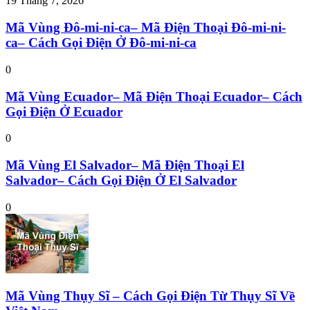
19 Tháng 7, 2026
Mã Vùng Đô-mi-ni-ca– Mã Điện Thoại Đô-mi-ni-
ca– Cách Gọi Điện Ở Đô-mi-ni-ca
0
Mã Vùng Ecuador– Mã Điện Thoại Ecuador– Cách
Gọi Điện Ở Ecuador
0
Mã Vùng El Salvador– Mã Điện Thoại El
Salvador– Cách Gọi Điện Ở El Salvador
0
Mã Vùng Thụy Sĩ – Cách Gọi Điện Từ Thụy Sĩ Về