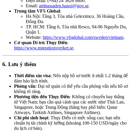
Điện thoại: (+84) 24 3826 8800.
Email:
ambassaden.hanoi@gov.se
.
Trung tâm VFS Global
:
Hà Nội: Tầng 3, Tòa nhà Geleximco, 36 Hoàng Cầu,
Đống Đa.
TP. HCM: Tầng 6, Tòa nhà Resco, 94-96 Nguyễn Du,
Quận 1.
Website:
https://www.vfsglobal.com/sweden/vietnam
.
Cơ quan Di trú Thụy Điển
:
https://www.migrationsverket.se
.
6.
Lưu ý thêm
Thời điểm xin visa
: Nên nộp hồ sơ trước ít nhất 1-2 tháng để
đảm bảo lịch trình.
Phỏng vấn
: Đại sứ quán có thể yêu cầu phỏng vấn nếu hồ sơ
không rõ ràng.
Phương tiện đến Thụy Điển
: Không có chuyến bay thẳng
từ Việt Nam; bạn cần quá cảnh qua các nước như Thái Lan,
Singapore, hoặc Trung Đông (hãng bay phổ biến: Qatar
Airways, Turkish Airlines, Singapore Airlines).
Chi phí sinh hoạt
: Thụy Điển có mức sống cao; bạn nên
chuẩn bị tài chính kỹ lưỡng (khoảng 100-150 USD/ngày cho
du lịch cơ bản).