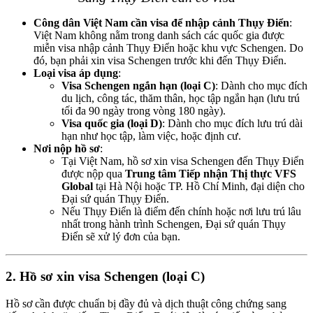
Công dân Việt Nam cần visa để nhập cảnh Thụy Điển
:
Việt Nam không nằm trong danh sách các quốc gia được
miễn visa nhập cảnh Thụy Điển hoặc khu vực Schengen. Do
đó, bạn phải xin visa Schengen trước khi đến Thụy Điển.
Loại visa áp dụng
:
Visa Schengen ngắn hạn (loại C)
: Dành cho mục đích
du lịch, công tác, thăm thân, học tập ngắn hạn (lưu trú
tối đa 90 ngày trong vòng 180 ngày).
Visa quốc gia (loại D)
: Dành cho mục đích lưu trú dài
hạn như học tập, làm việc, hoặc định cư.
Nơi nộp hồ sơ
:
Tại Việt Nam, hồ sơ xin visa Schengen đến Thụy Điển
được nộp qua
Trung tâm Tiếp nhận Thị thực VFS
Global
tại Hà Nội hoặc TP. Hồ Chí Minh, đại diện cho
Đại sứ quán Thụy Điển.
Nếu Thụy Điển là điểm đến chính hoặc nơi lưu trú lâu
nhất trong hành trình Schengen, Đại sứ quán Thụy
Điển sẽ xử lý đơn của bạn.
2.
Hồ sơ xin visa Schengen (loại C)
Hồ sơ cần được chuẩn bị đầy đủ và dịch thuật công chứng sang