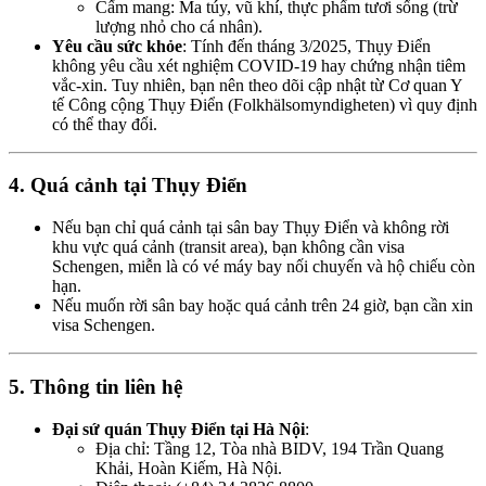
Cấm mang: Ma túy, vũ khí, thực phẩm tươi sống (trừ
lượng nhỏ cho cá nhân).
Yêu cầu sức khỏe
: Tính đến tháng 3/2025, Thụy Điển
không yêu cầu xét nghiệm COVID-19 hay chứng nhận tiêm
vắc-xin. Tuy nhiên, bạn nên theo dõi cập nhật từ Cơ quan Y
tế Công cộng Thụy Điển (Folkhälsomyndigheten) vì quy định
có thể thay đổi.
4.
Quá cảnh tại Thụy Điển
Nếu bạn chỉ quá cảnh tại sân bay Thụy Điển và không rời
khu vực quá cảnh (transit area), bạn không cần visa
Schengen, miễn là có vé máy bay nối chuyến và hộ chiếu còn
hạn.
Nếu muốn rời sân bay hoặc quá cảnh trên 24 giờ, bạn cần xin
visa Schengen.
5.
Thông tin liên hệ
Đại sứ quán Thụy Điển tại Hà Nội
:
Địa chỉ: Tầng 12, Tòa nhà BIDV, 194 Trần Quang
Khải, Hoàn Kiếm, Hà Nội.