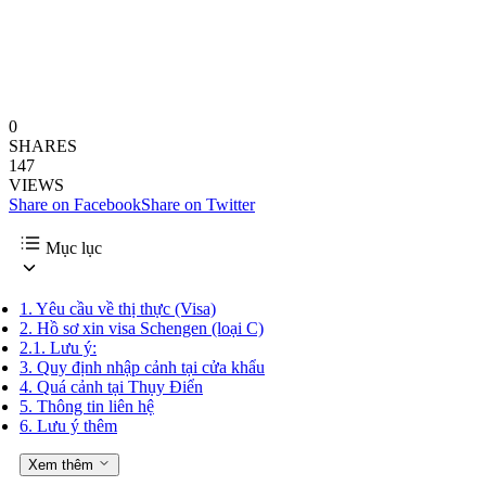
0
SHARES
147
VIEWS
Share on Facebook
Share on Twitter
Mục lục
1.
Yêu cầu về thị thực (Visa)
2.
Hồ sơ xin visa Schengen (loại C)
2.1.
Lưu ý:
3.
Quy định nhập cảnh tại cửa khẩu
4.
Quá cảnh tại Thụy Điển
5.
Thông tin liên hệ
6.
Lưu ý thêm
Xem thêm