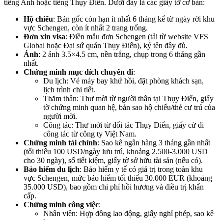
tiếng Anh hoặc tiếng Thụy Điển. Dưới đây là các giấy tờ cơ bản:
Hộ chiếu
: Bản gốc còn hạn ít nhất 6 tháng kể từ ngày rời khu
vực Schengen, còn ít nhất 2 trang trống.
Đơn xin visa
: Điền mẫu đơn Schengen (tải từ website VFS
Global hoặc Đại sứ quán Thụy Điển), ký tên đầy đủ.
Ảnh
: 2 ảnh 3.5×4.5 cm, nền trắng, chụp trong 6 tháng gần
nhất.
Chứng minh mục đích chuyến đi
:
Du lịch: Vé máy bay khứ hồi, đặt phòng khách sạn,
lịch trình chi tiết.
Thăm thân: Thư mời từ người thân tại Thụy Điển, giấy
tờ chứng minh quan hệ, bản sao hộ chiếu/thẻ cư trú của
người mời.
Công tác: Thư mời từ đối tác Thụy Điển, giấy cử đi
công tác từ công ty Việt Nam.
Chứng minh tài chính
: Sao kê ngân hàng 3 tháng gần nhất
(tối thiểu 100 USD/ngày lưu trú, khoảng 2.500-3.000 USD
cho 30 ngày), sổ tiết kiệm, giấy tờ sở hữu tài sản (nếu có).
Bảo hiểm du lịch
: Bảo hiểm y tế có giá trị trong toàn khu
vực Schengen, mức bảo hiểm tối thiểu 30.000 EUR (khoảng
35.000 USD), bao gồm chi phí hồi hương và điều trị khẩn
cấp.
Chứng minh công việc
:
Nhân viên: Hợp đồng lao động, giấy nghỉ phép, sao kê