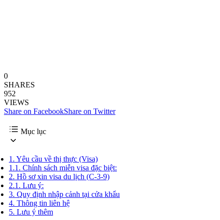
0
SHARES
952
VIEWS
Share on Facebook
Share on Twitter
Mục lục
1.
Yêu cầu về thị thực (Visa)
1.1.
Chính sách miễn visa đặc biệt:
2.
Hồ sơ xin visa du lịch (C-3-9)
2.1.
Lưu ý:
3.
Quy định nhập cảnh tại cửa khẩu
4.
Thông tin liên hệ
5.
Lưu ý thêm