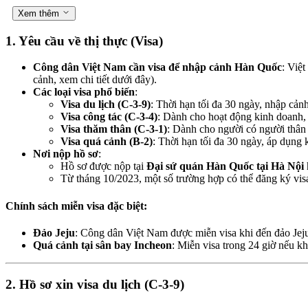
Xem thêm
1.
Yêu cầu về thị thực (Visa)
Công dân Việt Nam cần visa để nhập cảnh Hàn Quốc
: Việ
cảnh, xem chi tiết dưới đây).
Các loại visa phổ biến
:
Visa du lịch (C-3-9)
: Thời hạn tối đa 30 ngày, nhập cảnh
Visa công tác (C-3-4)
: Dành cho hoạt động kinh doanh, 
Visa thăm thân (C-3-1)
: Dành cho người có người thân
Visa quá cảnh (B-2)
: Thời hạn tối đa 30 ngày, áp dụng
Nơi nộp hồ sơ
:
Hồ sơ được nộp tại
Đại sứ quán Hàn Quốc tại Hà Nội
Từ tháng 10/2023, một số trường hợp có thể đăng ký visa
Chính sách miễn visa đặc biệt
:
Đảo Jeju
: Công dân Việt Nam được miễn visa khi đến đảo Jeju 
Quá cảnh tại sân bay Incheon
: Miễn visa trong 24 giờ nếu k
2.
Hồ sơ xin visa du lịch (C-3-9)