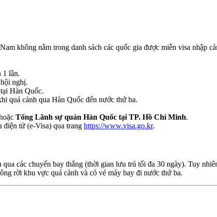
t Nam không nằm trong danh sách các quốc gia được miễn visa nhập cả
 1 lần.
hội nghị.
 tại Hàn Quốc.
 khi quá cảnh qua Hàn Quốc đến nước thứ ba.
hoặc
Tổng Lãnh sự quán Hàn Quốc tại TP. Hồ Chí Minh
.
 điện tử (e-Visa) qua trang
https://www.visa.go.kr
.
qua các chuyến bay thẳng (thời gian lưu trú tối đa 30 ngày). Tuy nhiê
hông rời khu vực quá cảnh và có vé máy bay đi nước thứ ba.