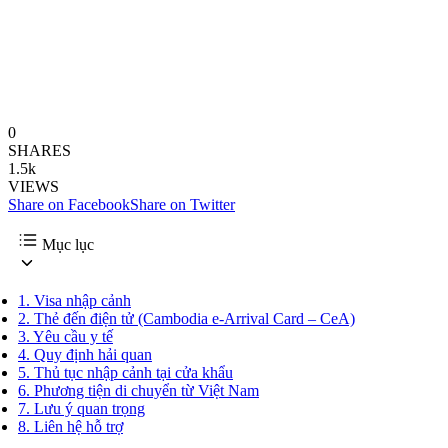
0
SHARES
1.5k
VIEWS
Share on Facebook
Share on Twitter
Mục lục
1.
Visa nhập cảnh
2.
Thẻ đến điện tử (Cambodia e-Arrival Card – CeA)
3.
Yêu cầu y tế
4.
Quy định hải quan
5.
Thủ tục nhập cảnh tại cửa khẩu
6.
Phương tiện di chuyển từ Việt Nam
7.
Lưu ý quan trọng
8.
Liên hệ hỗ trợ