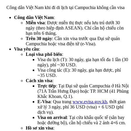
Công dân Việt Nam khi đi di lịch tại Campuchia không cần visa
Công dân Việt Nam
:
Miễn visa
: Được miễn thị thực nếu lưu trú dưới 30
ngày (theo hiệp định ASEAN). Chỉ cần hộ chiếu còn
hạn trên 6 tháng.
Trên 30 ngày
: Cần xin visa trước qua Đại sứ quán
Campuchia hoặc visa điện tử (e-Visa).
Visa yêu cầu
:
Loại visa phổ biến
:
Visa du lịch (T): 30 ngày, gia hạn tối đa 1 lần (30
ngày), phí ~30 USD.
Visa công tác (E): 30 ngày, gia hạn được, phí
~35 USD.
Cách xin visa
:
Trực tiếp
: Tại Đại sứ quán Campuchia ở Hà Nội
(71A Trần Hưng Đạo) hoặc TP. HCM (41 Phùng
Khắc Khoan, Q.1).
E-Visa
: Qua trang
www.evisa.gov.kh
, thời gian
xử lý 3 ngày, phí 36 USD (visa) + 6 USD (phí
dịch vụ).
Visa on arrival
: Tại cửa khẩu quốc tế (sân bay
hoặc đường bộ), cần hộ chiếu và 2 ảnh 4×6 cm.
Hồ sơ xin visa
: