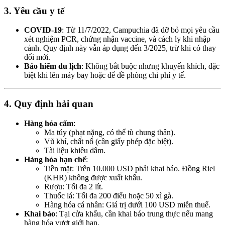
3. Yêu cầu y tế
COVID-19
: Từ 11/7/2022, Campuchia đã dỡ bỏ mọi yêu cầu
xét nghiệm PCR, chứng nhận vaccine, và cách ly khi nhập
cảnh. Quy định này vẫn áp dụng đến 3/2025, trừ khi có thay
đổi mới.
Bảo hiểm du lịch
: Không bắt buộc nhưng khuyến khích, đặc
biệt khi lên máy bay hoặc để đề phòng chi phí y tế.
4. Quy định hải quan
Hàng hóa cấm
:
Ma túy (phạt nặng, có thể tù chung thân).
Vũ khí, chất nổ (cần giấy phép đặc biệt).
Tài liệu khiêu dâm.
Hàng hóa hạn chế
:
Tiền mặt: Trên 10.000 USD phải khai báo. Đồng Riel
(KHR) không được xuất khẩu.
Rượu: Tối đa 2 lít.
Thuốc lá: Tối đa 200 điếu hoặc 50 xì gà.
Hàng hóa cá nhân: Giá trị dưới 100 USD miễn thuế.
Khai báo
: Tại cửa khẩu, cần khai báo trung thực nếu mang
hàng hóa vượt giới hạn.