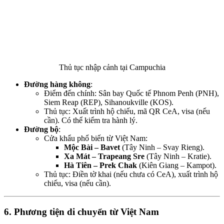
Thủ tục nhập cảnh tại Campuchia
Đường hàng không
:
Điểm đến chính: Sân bay Quốc tế Phnom Penh (PNH),
Siem Reap (REP), Sihanoukville (KOS).
Thủ tục: Xuất trình hộ chiếu, mã QR CeA, visa (nếu
cần). Có thể kiểm tra hành lý.
Đường bộ
:
Cửa khẩu phổ biến từ Việt Nam:
Mộc Bài – Bavet
(Tây Ninh – Svay Rieng).
Xa Mát – Trapeang Sre
(Tây Ninh – Kratie).
Hà Tiên – Prek Chak
(Kiên Giang – Kampot).
Thủ tục: Điền tờ khai (nếu chưa có CeA), xuất trình hộ
chiếu, visa (nếu cần).
6. Phương tiện di chuyển từ Việt Nam