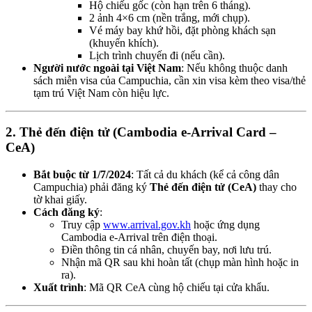
Hộ chiếu gốc (còn hạn trên 6 tháng).
2 ảnh 4×6 cm (nền trắng, mới chụp).
Vé máy bay khứ hồi, đặt phòng khách sạn
(khuyến khích).
Lịch trình chuyến đi (nếu cần).
Người nước ngoài tại Việt Nam
: Nếu không thuộc danh
sách miễn visa của Campuchia, cần xin visa kèm theo visa/thẻ
tạm trú Việt Nam còn hiệu lực.
2. Thẻ đến điện tử (Cambodia e-Arrival Card –
CeA)
Bắt buộc từ 1/7/2024
: Tất cả du khách (kể cả công dân
Campuchia) phải đăng ký
Thẻ đến điện tử (CeA)
thay cho
tờ khai giấy.
Cách đăng ký
:
Truy cập
www.arrival.gov.kh
hoặc ứng dụng
Cambodia e-Arrival trên điện thoại.
Điền thông tin cá nhân, chuyến bay, nơi lưu trú.
Nhận mã QR sau khi hoàn tất (chụp màn hình hoặc in
ra).
Xuất trình
: Mã QR CeA cùng hộ chiếu tại cửa khẩu.