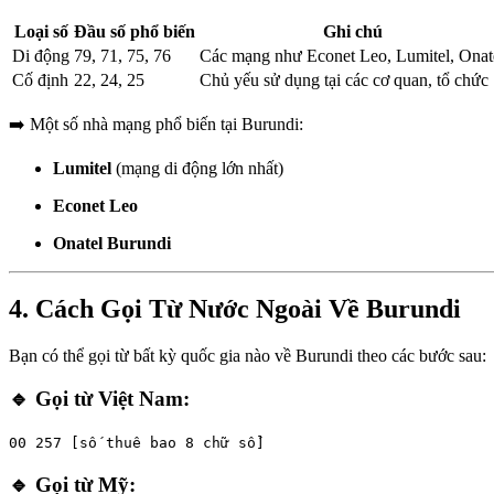
Loại số
Đầu số phổ biến
Ghi chú
Di động
79, 71, 75, 76
Các mạng như Econet Leo, Lumitel, Onat
Cố định
22, 24, 25
Chủ yếu sử dụng tại các cơ quan, tổ chức
➡️ Một số nhà mạng phổ biến tại Burundi:
Lumitel
(mạng di động lớn nhất)
Econet Leo
Onatel Burundi
4. Cách Gọi Từ Nước Ngoài Về Burundi
Bạn có thể gọi từ bất kỳ quốc gia nào về Burundi theo các bước sau:
🔹 Gọi từ Việt Nam:
00
257
[số thuê bao 8 chữ số]
🔹 Gọi từ Mỹ: