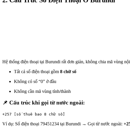
2. Cấu Trúc Số Điện Thoại Ở Burundi
Hệ thống điện thoại tại Burundi rất đơn giản, không chia mã vùng nội
Tất cả số điện thoại gồm
8 chữ số
Không có số “0” ở đầu
Không cần mã vùng tỉnh/thành
📌 Cấu trúc khi gọi từ nước ngoài:
+
257
[số thuê bao 8 chữ số]
Ví dụ: Số điện thoại 79451234 tại Burundi → Gọi từ nước ngoài:
+2