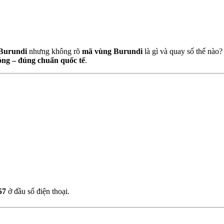
Burundi
nhưng không rõ
mã vùng Burundi
là gì và quay số thế nào?
óng – đúng chuẩn quốc tế
.
57
ở đầu số điện thoại.