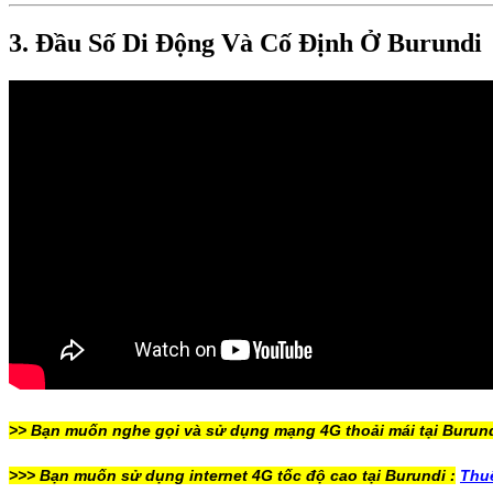
3. Đầu Số Di Động Và Cố Định Ở Burundi
>> Bạn muốn nghe gọi và sử dụng mạng 4G thoải mái tại Burun
>>> Bạn muốn sử dụng internet 4G tốc độ cao tại Burundi :
Thuê