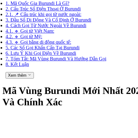
1.
Mã Quốc Gia Burundi Là Gì?
2.
Cấu Trúc Số Điện Thoại Ở Burundi
2.1.
📌 Cấu trúc khi gọi từ nước ngoài:
3.
Đầu Số Di Động Và Cố Định Ở Burundi
4.
Cách Gọi Từ Nước Ngoài Về Burundi
4.1.
🔹 Gọi từ Việt Nam:
4.2.
🔹 Gọi từ Mỹ:
4.3.
🔹 Gọi bằng di động quốc tế:
5.
Các Số Gọi Khẩn Cấp Tại Burundi
6.
Lưu Ý Khi Gọi Điện Về Burundi
7.
Tóm Tắt: Mã Vùng Burundi Và Hướng Dẫn Gọi
8.
Kết Luận
Xem thêm
Mã Vùng Burundi Mới Nhất 202
Và Chính Xác