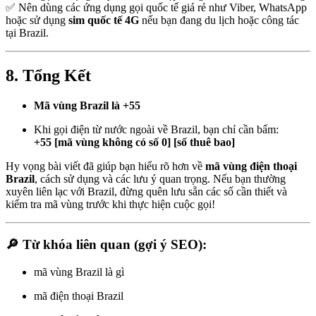
✅ Nên dùng các ứng dụng gọi quốc tế giá rẻ như Viber, WhatsApp
hoặc sử dụng
sim quốc tế 4G
nếu bạn đang du lịch hoặc công tác
tại Brazil.
8. Tổng Kết
Mã vùng Brazil là +55
Khi gọi điện từ nước ngoài về Brazil, bạn chỉ cần bấm:
+55 [mã vùng không có số 0] [số thuê bao]
Hy vọng bài viết đã giúp bạn hiểu rõ hơn về
mã vùng điện thoại
Brazil
, cách sử dụng và các lưu ý quan trọng. Nếu bạn thường
xuyên liên lạc với Brazil, đừng quên lưu sẵn các số cần thiết và
kiểm tra mã vùng trước khi thực hiện cuộc gọi!
🔎 Từ khóa liên quan (gợi ý SEO):
mã vùng Brazil là gì
mã điện thoại Brazil