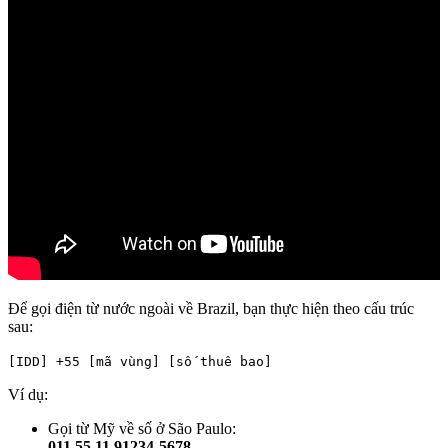
Để gọi điện từ nước ngoài về Brazil, bạn thực hiện theo cấu trúc
sau:
[IDD]
+
55
[mã vùng]
[số thuê bao]
Ví dụ:
Gọi từ Mỹ về số ở São Paulo:
011 55 11 91234-5678