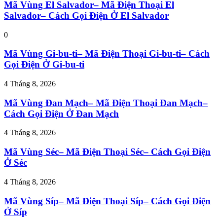
Mã Vùng El Salvador– Mã Điện Thoại El
Salvador– Cách Gọi Điện Ở El Salvador
0
Mã Vùng Gi-bu-ti– Mã Điện Thoại Gi-bu-ti– Cách
Gọi Điện Ở Gi-bu-ti
4 Tháng 8, 2026
Mã Vùng Đan Mạch– Mã Điện Thoại Đan Mạch–
Cách Gọi Điện Ở Đan Mạch
4 Tháng 8, 2026
Mã Vùng Séc– Mã Điện Thoại Séc– Cách Gọi Điện
Ở Séc
4 Tháng 8, 2026
Mã Vùng Síp– Mã Điện Thoại Síp– Cách Gọi Điện
Ở Síp