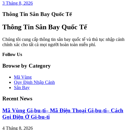
3 Tháng 8, 2026
Thông Tin Sân Bay Quốc Tế
Thông Tin Sân Bay Quốc Tế
Chúng tôi cung cấp thông tin sân bay quốc tế và thủ tục nhập cảnh
chính xác cho tất cả mọi người hoàn toàn miễn phí.
Follow Us
Browse by Category
Mã Vùng
Quy Định Nhập Cảnh
Sân Bay
Recent News
Mã Vùng Gi-bu-ti– Mã Điện Thoại Gi-bu-ti– Cách
Gọi Điện Ở Gi-bu-ti
4 Tháng 8, 2026