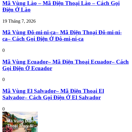
Mã Vùng Lào – Mã Điện Thoại Lào – Cách Gọi
Điện Ở Lào
19 Tháng 7, 2026
Mã Vùng Đô-mi-ni-ca– Mã Điện Thoại Đô-mi-ni-
ca– Cách Gọi Điện Ở Đô-mi-ni-ca
0
Mã Vùng Ecuador– Mã Điện Thoại Ecuador– Cách
Gọi Điện Ở Ecuador
0
Mã Vùng El Salvador– Mã Điện Thoại El
Salvador– Cách Gọi Điện Ở El Salvador
0