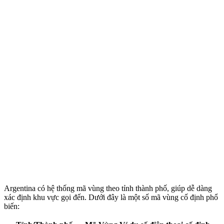
Argentina có hệ thống mã vùng theo tỉnh thành phố, giúp dễ dàng
xác định khu vực gọi đến. Dưới đây là một số mã vùng cố định phổ
biến: