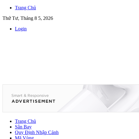
Trang Chủ
Thứ Tư, Tháng 8 5, 2026
Login
Trang Chủ
Sân Bay
Quy Định Nhập Cảnh
Mã Vùng