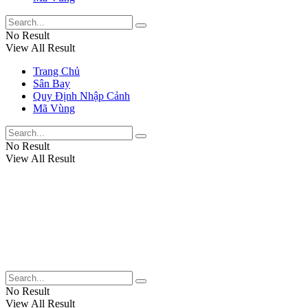
No Result
View All Result
Trang Chủ
Sân Bay
Quy Định Nhập Cảnh
Mã Vùng
No Result
View All Result
No Result
View All Result