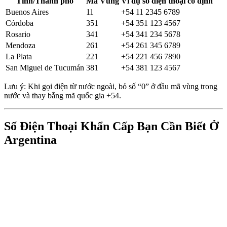
Tỉnh/Thành phố
Mã Vùng
Ví dụ số điện thoại cố định
Buenos Aires
11
+54 11 2345 6789
Córdoba
351
+54 351 123 4567
Rosario
341
+54 341 234 5678
Mendoza
261
+54 261 345 6789
La Plata
221
+54 221 456 7890
San Miguel de Tucumán
381
+54 381 123 4567
Lưu ý: Khi gọi điện từ nước ngoài, bỏ số “0” ở đầu mã vùng trong
nước và thay bằng mã quốc gia +54.
Số Điện Thoại Khẩn Cấp Bạn Cần Biết Ở
Argentina