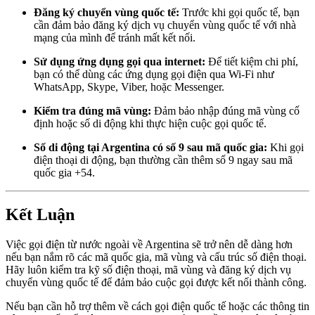
Đăng ký chuyển vùng quốc tế:
Trước khi gọi quốc tế, bạn
cần đảm bảo đăng ký dịch vụ chuyển vùng quốc tế với nhà
mạng của mình để tránh mất kết nối.
Sử dụng ứng dụng gọi qua internet:
Để tiết kiệm chi phí,
bạn có thể dùng các ứng dụng gọi điện qua Wi-Fi như
WhatsApp, Skype, Viber, hoặc Messenger.
Kiểm tra đúng mã vùng:
Đảm bảo nhập đúng mã vùng cố
định hoặc số di động khi thực hiện cuộc gọi quốc tế.
Số di động tại Argentina có số 9 sau mã quốc gia:
Khi gọi
điện thoại di động, bạn thường cần thêm số 9 ngay sau mã
quốc gia +54.
Kết Luận
Việc gọi điện từ nước ngoài về Argentina sẽ trở nên dễ dàng hơn
nếu bạn nắm rõ các mã quốc gia, mã vùng và cấu trúc số điện thoại.
Hãy luôn kiểm tra kỹ số điện thoại, mã vùng và đăng ký dịch vụ
chuyển vùng quốc tế để đảm bảo cuộc gọi được kết nối thành công.
Nếu bạn cần hỗ trợ thêm về cách gọi điện quốc tế hoặc các thông tin