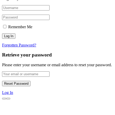
Remember Me
Forgotten Password?
Retrieve your password
Please enter your username or email address to reset your password.
Log In