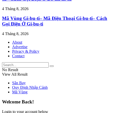
4 Tháng 8, 2026
Mã Vùng Gi-bu-ti– Mã Điện Thoại Gi-bu-ti– Cách
Gọi Điện Ở Gi-bu-ti
4 Tháng 8, 2026
About
Advertise
Privacy & Policy
Contact
No Result
View All Result
Sân Bay
Quy Định Nhập Cảnh
Mã Vùng
Welcome Back!
Login to your account below