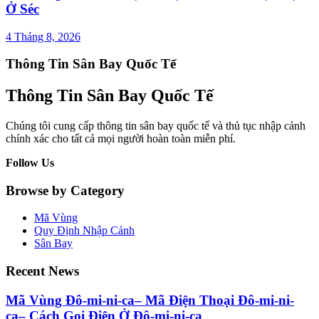
Ở Séc
4 Tháng 8, 2026
Thông Tin Sân Bay Quốc Tế
Thông Tin Sân Bay Quốc Tế
Chúng tôi cung cấp thông tin sân bay quốc tế và thủ tục nhập cảnh
chính xác cho tất cả mọi người hoàn toàn miễn phí.
Follow Us
Browse by Category
Mã Vùng
Quy Định Nhập Cảnh
Sân Bay
Recent News
Mã Vùng Đô-mi-ni-ca– Mã Điện Thoại Đô-mi-ni-
ca– Cách Gọi Điện Ở Đô-mi-ni-ca