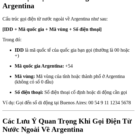
Argentina
Cấu trúc gọi điện từ nước ngoài về Argentina như sau:
[IDD + Mã quốc gia + Mã vùng + Số điện thoại]
Trong đó:
IDD
là mã quốc tế của quốc gia bạn gọi (thường là 00 hoặc
+)
Mã quốc gia Argentina:
+54
Mã vùng:
Mã vùng của tỉnh hoặc thành phố ở Argentina
(không có số 0 đầu)
Số điện thoại:
Số điện thoại cố định hoặc di động cần gọi
Ví dụ: Gọi đến số di động tại Buenos Aires: 00 54 9 11 1234 5678
Các Lưu Ý Quan Trọng Khi Gọi Điện Từ
Nước Ngoài Về Argentina